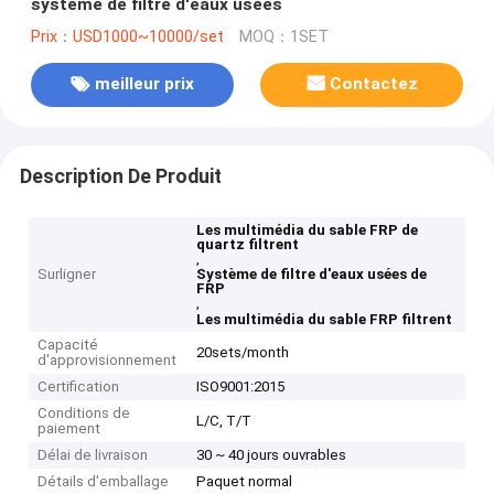
système de filtre d'eaux usées
Prix：USD1000~10000/set
MOQ：1SET
meilleur prix
Contactez
Description De Produit
Les multimédia du sable FRP de
quartz filtrent
,
Surligner
Système de filtre d'eaux usées de
FRP
,
Les multimédia du sable FRP filtrent
Capacité
20sets/month
d'approvisionnement
Certification
ISO9001:2015
Conditions de
L/C, T/T
paiement
Délai de livraison
30 ~ 40 jours ouvrables
Détails d'emballage
Paquet normal