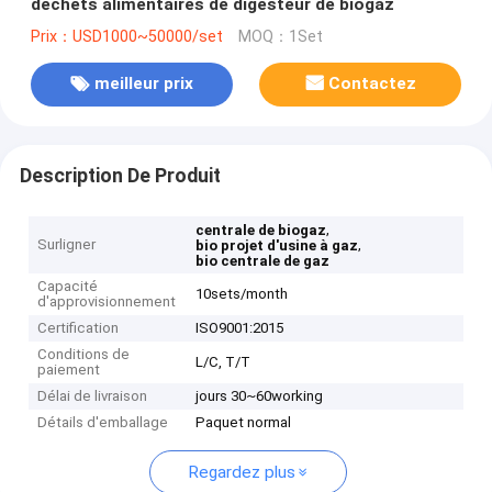
déchets alimentaires de digesteur de biogaz
Prix：USD1000~50000/set
MOQ：1Set
meilleur prix
Contactez
Description De Produit
,
centrale de biogaz
Surligner
,
bio projet d'usine à gaz
bio centrale de gaz
Capacité
10sets/month
d'approvisionnement
Certification
ISO9001:2015
Conditions de
L/C, T/T
paiement
Délai de livraison
jours 30~60working
Détails d'emballage
Paquet normal
Regardez plus