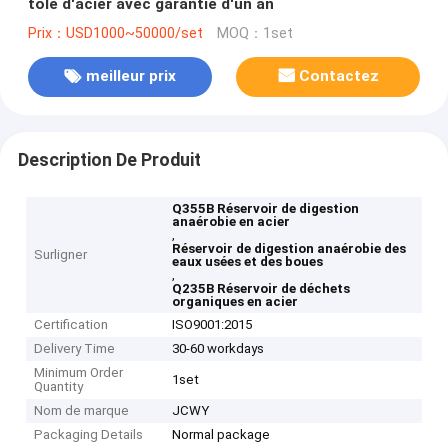
tôle d'acier avec garantie d'un an
Prix：USD1000~50000/set
MOQ：1set
meilleur prix
Contactez
Description De Produit
Q355B Réservoir de digestion
anaérobie en acier
,
Réservoir de digestion anaérobie des
Surligner
eaux usées et des boues
,
Q235B Réservoir de déchets
organiques en acier
Certification
ISO9001:2015
Delivery Time
30-60 workdays
Minimum Order
1set
Quantity
Nom de marque
JCWY
Packaging Details
Normal package